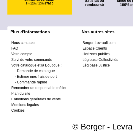
Du lundi au vendredi :
Satisfait ou
Mode de 
8h-12h / 13h-17h30
remboursé
100% s
Plus d'informations
Nos autres sites
Nous contacter
Berger-Levrault.com
FAQ
Espace Clients
Votre compte
Horizons publics
Suivi de votre commande
Légibase Collectivités
Votre catalogue et la Boutique :
Légibase Justice
-
Demande de catalogue
-
Estimer mes frais de port
-
Commande rapide
Rencontrer un responsable métier
Plan du site
Conditions générales de vente
Mentions légales
Cookies
© Berger - Levrau