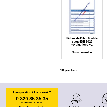
Fiches de Bilan final de
stage IDE 2026
(évaluations +...
Nous consulter
13
produits
Une question ? Un conseil ?
0 820 35 35 35
(0,20 €/min + prix appel)