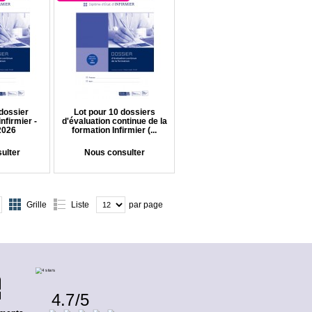
dossier
Lot pour 10 dossiers
infirmier -
d'évaluation continue de la
2026
formation Infirmier (...
ulter
Nous consulter
Grille
Liste
par page
4.7
/
5