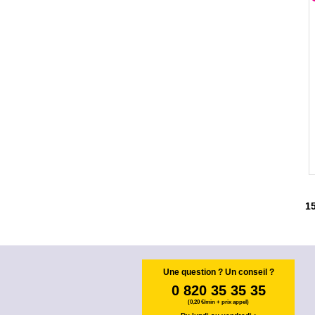
1
Une question ? Un conseil ?
0 820 35 35 35
(0,20 €/min + prix appel)