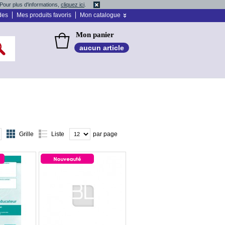
Pour plus d'informations,
cliquez ici
.
des
Mes produits favoris
Mon catalogue
Mon panier
aucun article
Grille
Liste
par page