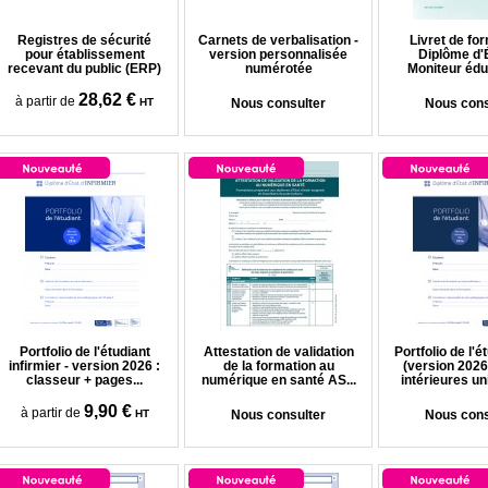
Registres de sécurité
Carnets de verbalisation -
Livret de for
pour établissement
version personnalisée
Diplôme d'
recevant du public (ERP)
numérotée
Moniteur éduc
28,62 €
à partir de
HT
Nous consulter
Nous cons
Portfolio de l'étudiant
Attestation de validation
Portfolio de l'é
infirmier - version 2026 :
de la formation au
(version 2026
classeur + pages...
numérique en santé AS...
intérieures u
9,90 €
à partir de
HT
Nous consulter
Nous cons