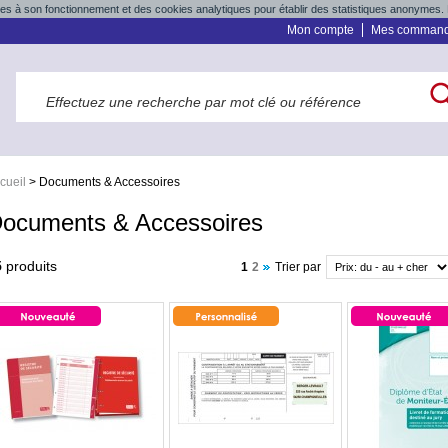
res à son fonctionnement et des cookies analytiques pour établir des statistiques anonymes. 
Mon compte
Mes comman
cueil
>
Documents & Accessoires
ocuments & Accessoires
5
produits
1
2
Trier par