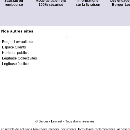
Satisfait ou
Mode de paiement
Informations
Les engage
remboursé
100% sécurisé
sur la livraison
Berger-Lev
Nos autres sites
Berger-Levrault.com
Espace Clients
Horizons publics
Légibase Collectivités
Légibase Justice
© Berger - Levrault - Tous droits réservés
ensemble de solutions (ouvrages métiers, documents, formulaires réglementaires, accessoire