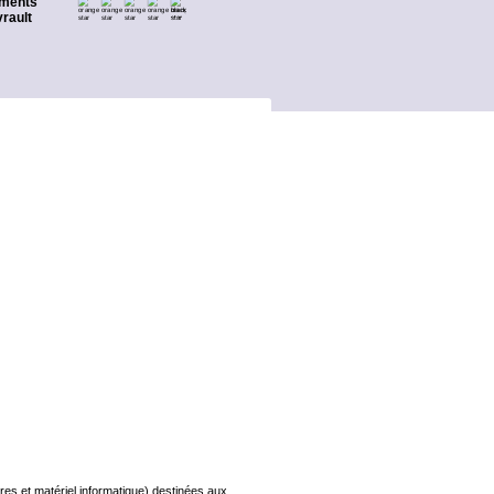
ments
rault
s et matériel informatique) destinées aux