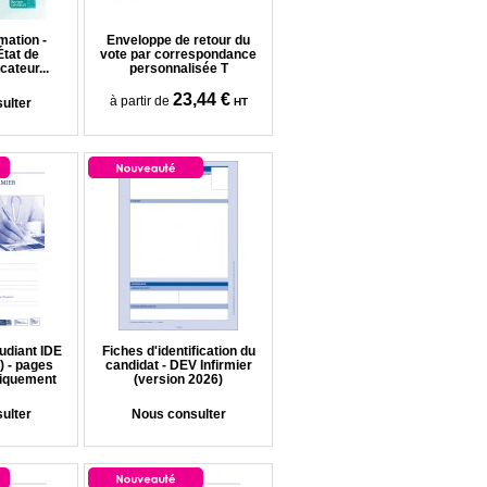
mation -
Enveloppe de retour du
État de
vote par correspondance
ateur...
personnalisée T
23,44 €
à partir de
ulter
HT
tudiant IDE
Fiches d'identification du
) - pages
candidat - DEV Infirmier
niquement
(version 2026)
ulter
Nous consulter