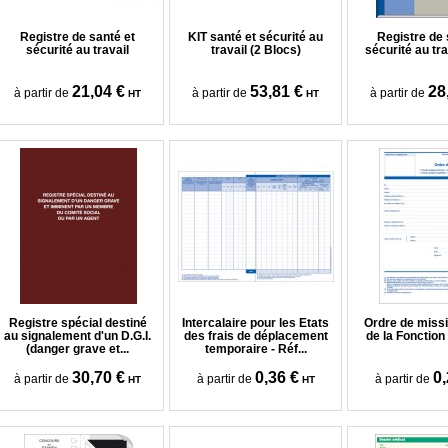
Registre de santé et
KIT santé et sécurité au
Registre de
sécurité au travail
travail (2 Blocs)
sécurité au tra
21,04 €
53,81 €
28
à partir de
à partir de
à partir de
HT
HT
Registre spécial destiné
Intercalaire pour les Etats
Ordre de miss
au signalement d'un D.G.I.
des frais de déplacement
de la Fonction
(danger grave et...
temporaire - Réf...
30,70 €
0,36 €
0,
à partir de
à partir de
à partir de
HT
HT