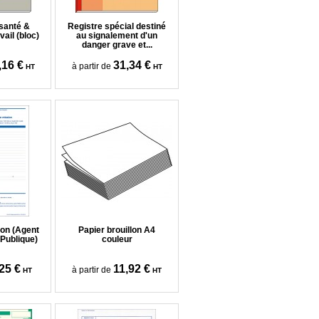
 santé &
Registre spécial destiné
vail (bloc)
au signalement d'un
danger grave et...
,16 €
31,34 €
à partir de
HT
HT
ion (Agent
Papier brouillon A4
 Publique)
couleur
25 €
11,92 €
à partir de
HT
HT