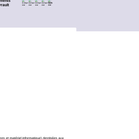
ments
rault
s et matériel informatique) destinées aux