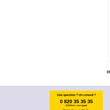
3
Une question ? Un conseil ?
0 820 35 35 35
(0,20 €/min + prix appel)