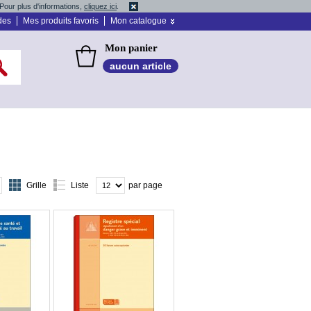
Pour plus d'informations,
cliquez ici
.
des
Mes produits favoris
Mon catalogue
Mon panier
aucun article
Grille
Liste
par page