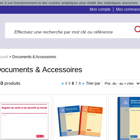
res à son fonctionnement et des cookies analytiques pour établir des statistiques anonymes. 
Mon compte
Mes comman
cueil
>
Documents & Accessoires
ocuments & Accessoires
53
produits
4
5
6
7
8
Trier par