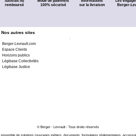
Satisfait ou
Mode de paiement
Informations
Les engage
remboursé
100% sécurisé
sur la livraison
Berger-Lev
Nos autres sites
Berger-Levrault.com
Espace Clients
Horizons publics
Légibase Collectivités
Légibase Justice
© Berger - Levrault - Tous droits réservés
ensemble de solutions (ouvrages métiers, documents, formulaires réglementaires, accessoire