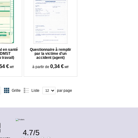
l en santé
Questionnaire à remplir
- DMST
par la victime d'un
travail)
accident (agent)
54 €
0,34 €
à partir de
HT
HT
Grille
Liste
par page
4.7
/
5