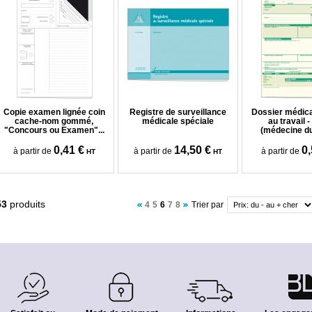
Copie examen lignée coin
Registre de surveillance
Dossier médica
cache-nom gommé,
médicale spéciale
au travail 
"Concours ou Examen"...
(médecine du 
0,41 €
14,50 €
0,
à partir de
à partir de
à partir de
HT
HT
53
produits
4
5
6
7
8
Trier par