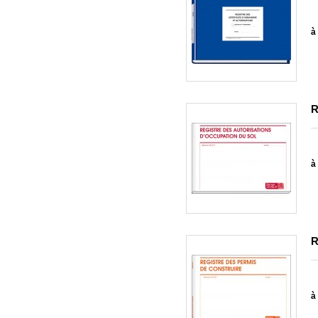
à 
R
à 
R
à 