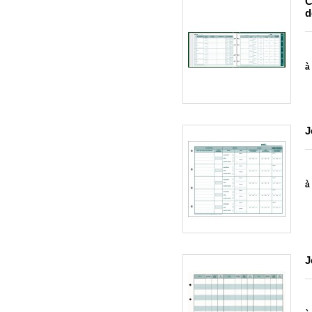
C
d
à 
J
à 
J