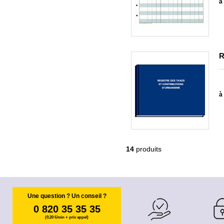
à 
R
à 
14
produits
Une question ? Un conseil ?
0 820 35 35 35
(0,20 €/min + prix appel)