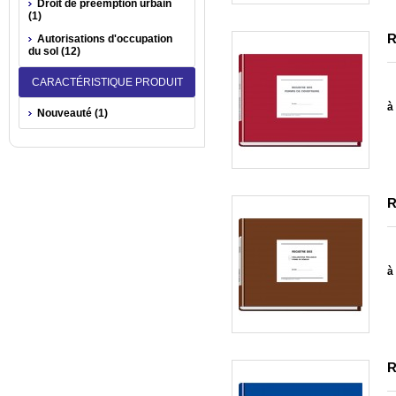
Droit de préemption urbain
(1)
R
Autorisations d'occupation
du sol (12)
CARACTÉRISTIQUE PRODUIT
à 
Nouveauté (1)
R
à 
R