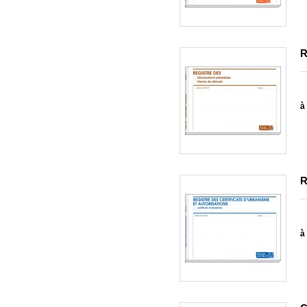
R
à 
R
à 