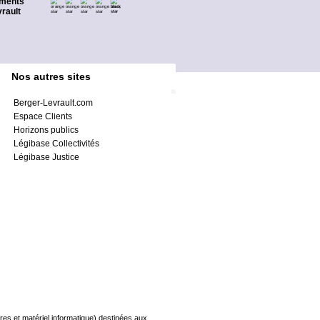
ments
rault
Nos autres sites
Berger-Levrault.com
Espace Clients
Horizons publics
Légibase Collectivités
Légibase Justice
s et matériel informatique) destinées aux