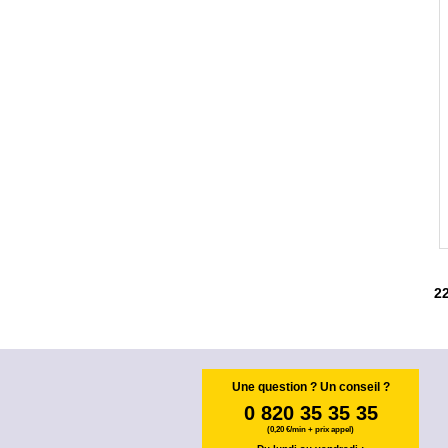
2
Une question ? Un conseil ?
0 820 35 35 35
(0,20 €/min + prix appel)