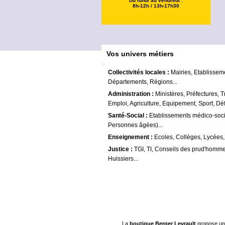
Du lundi au vendredi :
8h-12h / 13h-17h30
Vos univers métiers
Collectivités locales :
Mairies, Etablissem
Départements, Régions...
Administration :
Ministères, Préfectures, T
Emploi, Agriculture, Equipement, Sport, Déf
Santé-Social :
Etablissements médico-soc
Personnes âgées)...
Enseignement :
Ecoles, Collèges, Lycées,
Justice :
TGI, TI, Conseils des prud'homme
Huissiers...
La
boutique Berger Levrault
propose un 