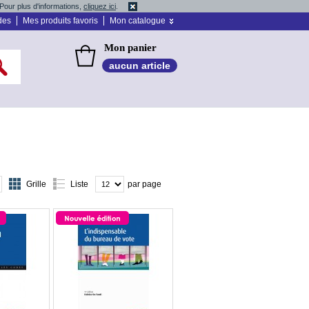
Pour plus d'informations,
cliquez ici
.
des
Mes produits favoris
Mon catalogue
Mon panier
aucun article
Grille
Liste
par page