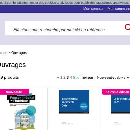
res à son fonctionnement et des cookies analytiques pour établir des statistiques anonymes. 
Mon compte
Mes comman
cueil
>
Ouvrages
uvrages
29
produits
1
2
3
4
5
Trier par