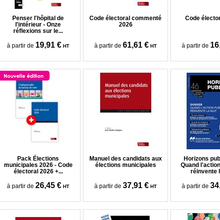
Penser l'hôpital de
Code électoral commenté
Code électo
l'intérieur - Onze
2026
réflexions sur le...
19,91 €
61,61 €
16
à partir de
à partir de
à partir de
HT
HT
Pack Élections
Manuel des candidats aux
Horizons publ
municipales 2026 - Code
élections municipales
Quand l'action
électoral 2026 +...
réinvente l
26,45 €
37,91 €
34
à partir de
à partir de
à partir de
HT
HT