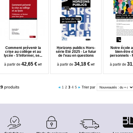
Comment prévenir la
Horizons publics Hors-
Notre école a
crise au collège et au
série Eté 2025 - Le futur
bien-être 
lycée - S’informer, se...
de l'eau en questions
personnels - P
42,65 €
34,18 €
31
à partir de
à partir de
à partir de
HT
HT
29
produits
1
2
3
4
5
Trier par