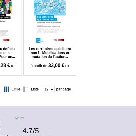
u défi du
Les territoires qui disent
de ses
non ! - Mobilisations et
our un...
mutation de l’action...
,28 €
33,00 €
à partir de
HT
HT
Grille
Liste
par page
4.7
/
5