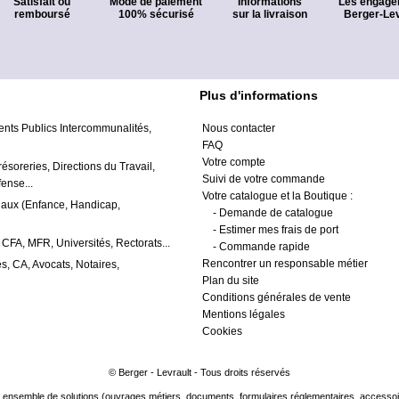
Satisfait ou
Mode de paiement
Informations
Les engage
remboursé
100% sécurisé
sur la livraison
Berger-Lev
Plus d'informations
ents Publics Intercommunalités,
Nous contacter
FAQ
Votre compte
résoreries, Directions du Travail,
Suivi de votre commande
ense...
Votre catalogue et la Boutique :
iaux (Enfance, Handicap,
-
Demande de catalogue
-
Estimer mes frais de port
 CFA, MFR, Universités, Rectorats...
-
Commande rapide
Rencontrer un responsable métier
s, CA, Avocats, Notaires,
Plan du site
Conditions générales de vente
Mentions légales
Cookies
© Berger - Levrault - Tous droits réservés
ensemble de solutions (ouvrages métiers, documents, formulaires réglementaires, accessoire