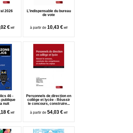
ral 2026
L'indispensable du bureau
de vote
,02 €
10,43 €
à partir de
HT
HT
ics 46 -
Personnels de direction en
 publique
collège et lycée - Réussir
a nuit
le concours, construire...
,18 €
54,03 €
à partir de
HT
HT