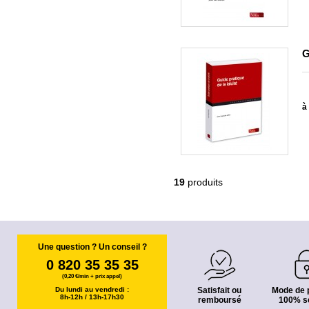
G
à 
19
produits
Une question ? Un conseil ?
0 820 35 35 35
(0,20 €/min + prix appel)
Du lundi au vendredi :
Satisfait ou
Mode de 
8h-12h / 13h-17h30
remboursé
100% s