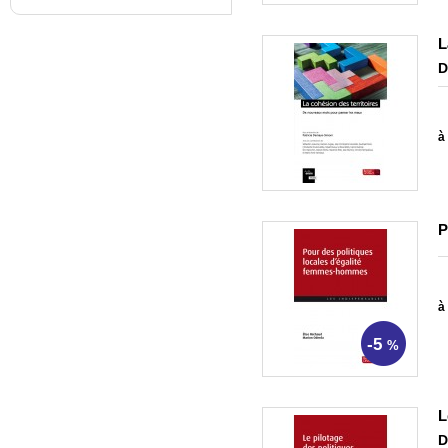
L
D
à 
P
à 
-5
%
L
D