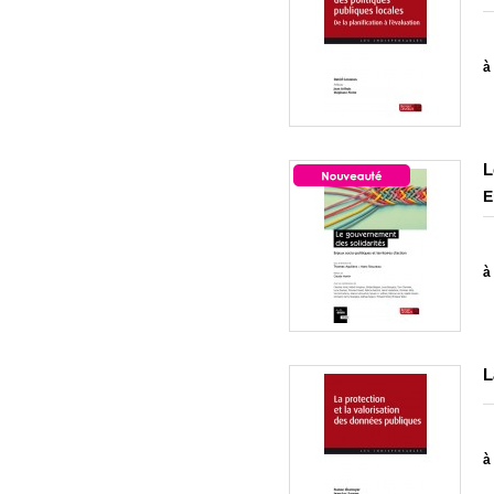
à 
L
E
à 
L
à 