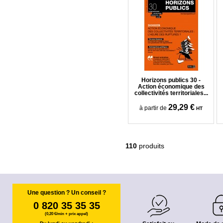
Horizons publics 30 -
Action économique des
collectivités territoriales...
29,29 €
à partir de
HT
110
produits
Une question ? Un conseil ?
0 820 35 35 35
(0,20 €/min + prix appel)