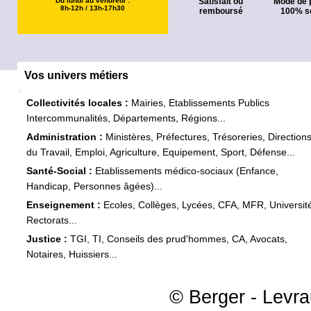
Du lundi au vendredi :
Satisfait ou
Mode de 
8h-12h / 13h-17h30
remboursé
100% s
Vos univers métiers
Collectivités locales :
Mairies, Etablissements Publics
Intercommunalités, Départements, Régions...
Administration :
Ministères, Préfectures, Trésoreries, Direction
du Travail, Emploi, Agriculture, Equipement, Sport, Défense...
Santé-Social :
Etablissements médico-sociaux (Enfance,
Handicap, Personnes âgées)...
Enseignement :
Ecoles, Collèges, Lycées, CFA, MFR, Universit
Rectorats...
Justice :
TGI, TI, Conseils des prud'hommes, CA, Avocats,
Notaires, Huissiers...
© Berger - Levrau