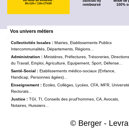
Du lundi au vendredi :
Satisfait ou
Mode de 
8h-12h / 13h-17h30
remboursé
100% s
Vos univers métiers
Collectivités locales :
Mairies, Etablissements Publics
Intercommunalités, Départements, Régions...
Administration :
Ministères, Préfectures, Trésoreries, Direction
du Travail, Emploi, Agriculture, Equipement, Sport, Défense...
Santé-Social :
Etablissements médico-sociaux (Enfance,
Handicap, Personnes âgées)...
Enseignement :
Ecoles, Collèges, Lycées, CFA, MFR, Universit
Rectorats...
Justice :
TGI, TI, Conseils des prud'hommes, CA, Avocats,
Notaires, Huissiers...
© Berger - Levrau