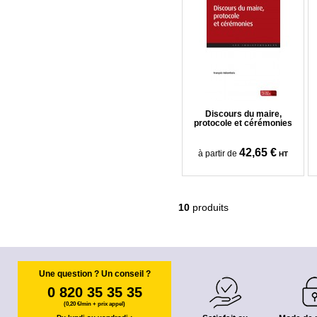
Discours du maire,
protocole et cérémonies
42,65 €
à partir de
HT
10
produits
Une question ? Un conseil ?
0 820 35 35 35
(0,20 €/min + prix appel)