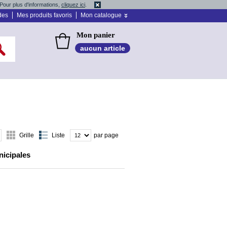
Pour plus d'informations,
cliquez ici
.
des
Mes produits favoris
Mon catalogue
Mon panier
aucun article
Grille
Liste
par page
nicipales