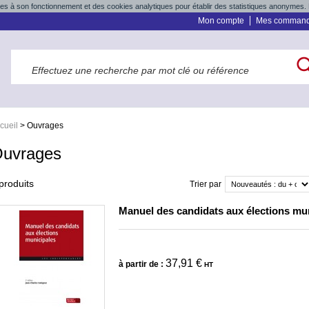
res à son fonctionnement et des cookies analytiques pour établir des statistiques anonymes. 
Mon compte
Mes comman
cueil
>
Ouvrages
uvrages
produits
Trier par
Manuel des candidats aux élections mu
37,91 €
à partir de :
HT