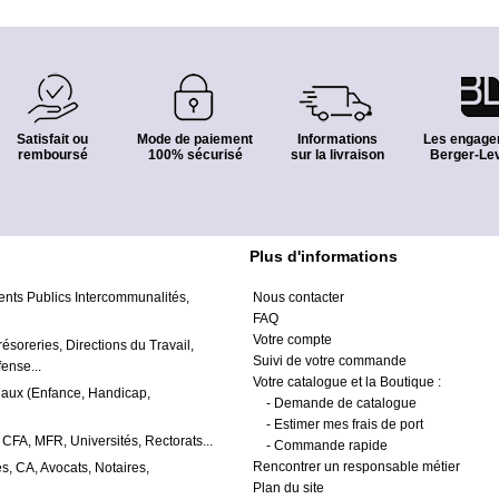
Satisfait ou
Mode de paiement
Informations
Les engage
remboursé
100% sécurisé
sur la livraison
Berger-Lev
Plus d'informations
ents Publics Intercommunalités,
Nous contacter
FAQ
Votre compte
résoreries, Directions du Travail,
Suivi de votre commande
ense...
Votre catalogue et la Boutique :
iaux (Enfance, Handicap,
-
Demande de catalogue
-
Estimer mes frais de port
 CFA, MFR, Universités, Rectorats...
-
Commande rapide
Rencontrer un responsable métier
s, CA, Avocats, Notaires,
Plan du site