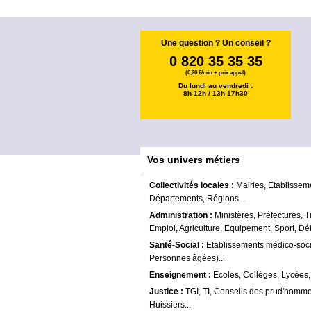
Une question ? Un conseil ?
0 820 35 35 35
(0,20 €/min + prix appel)
Du lundi au vendredi :
8h-12h / 13h-17h30
Vos univers métiers
Collectivités locales :
Mairies, Etablissem
Départements, Régions...
Administration :
Ministères, Préfectures, T
Emploi, Agriculture, Equipement, Sport, Déf
Santé-Social :
Etablissements médico-soc
Personnes âgées)...
Enseignement :
Ecoles, Collèges, Lycées,
Justice :
TGI, TI, Conseils des prud'homme
Huissiers...