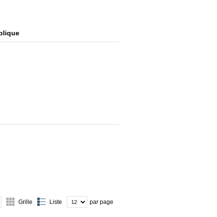
blique
Grille
Liste
par page