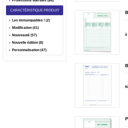
Professions libérales (86)
CARACTÉRISTIQUE PRODUIT
B
Les immanquables ! (2)
Modification (41)
à 
Nouveauté (57)
Nouvelle édition (8)
Personnalisation (47)
B
N
P