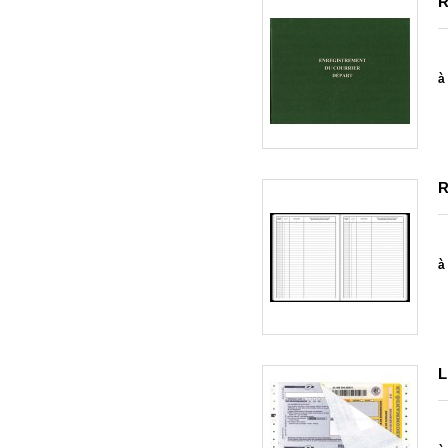
R
à 
R
à 
L