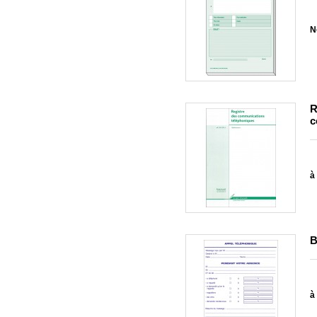
N
R
c
à 
B
à 