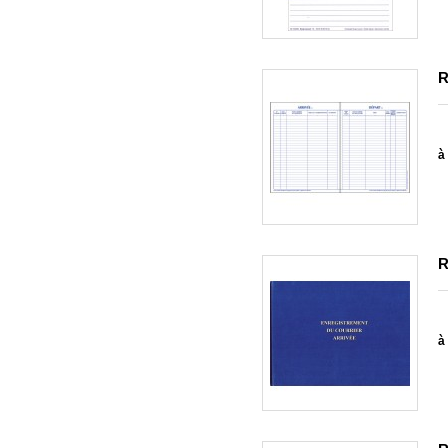
R
à 
R
à 