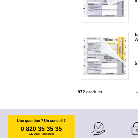
à 
E
A
à 
972
produits
Une question ? Un conseil ?
0 820 35 35 35
(0,20 €/min + prix appel)