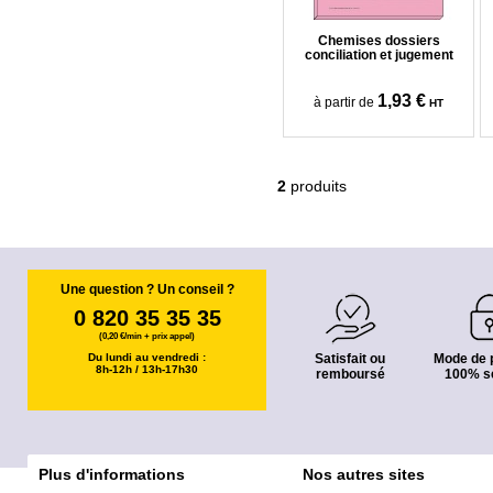
Chemises dossiers
conciliation et jugement
1,93 €
à partir de
HT
2
produits
Une question ? Un conseil ?
0 820 35 35 35
(0,20 €/min + prix appel)
Du lundi au vendredi :
Satisfait ou
Mode de 
8h-12h / 13h-17h30
remboursé
100% s
Plus d'informations
Nos autres sites