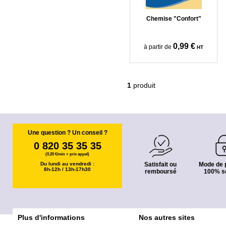
Chemise "Confort"
0,99 €
à partir de
HT
1
produit
Une question ? Un conseil ?
0 820 35 35 35
(0,20 €/min + prix appel)
Du lundi au vendredi :
Satisfait ou
Mode de 
8h-12h / 13h-17h30
remboursé
100% s
Plus d'informations
Nos autres sites