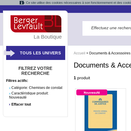
Ce site utilise des cookies nécessaires à son fonctionnement et des cooki
La Boutique
TOUS LES UNIVERS
Accueil
>
Documents & Accessoires
Documents & Acce
FILTREZ VOTRE
RECHERCHE
1
produit
Filtres actifs:
Catégorie:
Chemises de constat
Caractéristique produit:
Nouveauté
Effacer tout