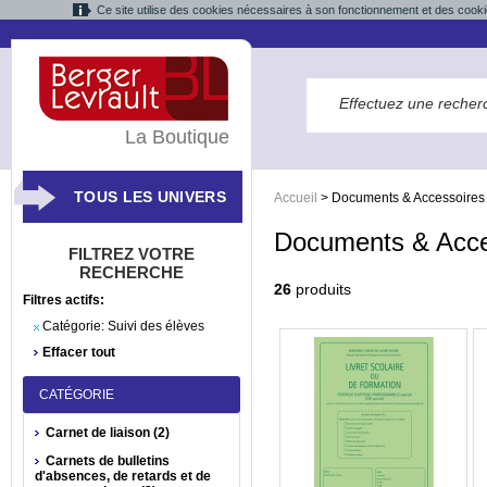
Ce site utilise des cookies nécessaires à son fonctionnement et des cooki
La Boutique
TOUS LES UNIVERS
Accueil
>
Documents & Accessoires
Documents & Acce
FILTREZ VOTRE
RECHERCHE
26
produits
Filtres actifs:
Catégorie:
Suivi des élèves
Effacer tout
CATÉGORIE
Carnet de liaison (2)
Carnets de bulletins
d'absences, de retards et de