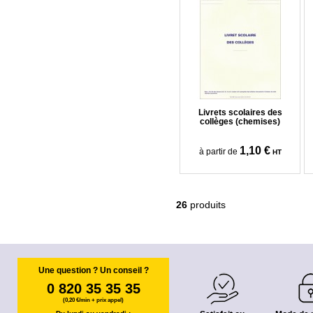
Livrets scolaires des
collèges (chemises)
1,10 €
à partir de
HT
26
produits
Une question ? Un conseil ?
0 820 35 35 35
(0,20 €/min + prix appel)