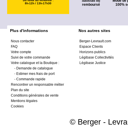
Du lundi au vendredi :
Satisfait ou
Mode de 
8h-12h / 13h-17h30
remboursé
100% s
Plus d'informations
Nos autres sites
Nous contacter
Berger-Levrault.com
FAQ
Espace Clients
Votre compte
Horizons publics
Suivi de votre commande
Légibase Collectivités
Votre catalogue et la Boutique :
Légibase Justice
-
Demande de catalogue
-
Estimer mes frais de port
-
Commande rapide
Rencontrer un responsable métier
Plan du site
Conditions générales de vente
Mentions légales
Cookies
© Berger - Levrau