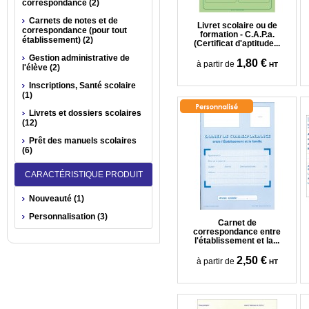
correspondance (2)
Carnets de notes et de
Livret scolaire ou de
correspondance (pour tout
formation - C.A.P.a.
établissement) (2)
(Certificat d'aptitude...
Gestion administrative de
1,80 €
à partir de
HT
l'élève (2)
Inscriptions, Santé scolaire
(1)
Livrets et dossiers scolaires
(12)
Prêt des manuels scolaires
(6)
CARACTÉRISTIQUE PRODUIT
Nouveauté (1)
Personnalisation (3)
Carnet de
correspondance entre
l'établissement et la...
2,50 €
à partir de
HT