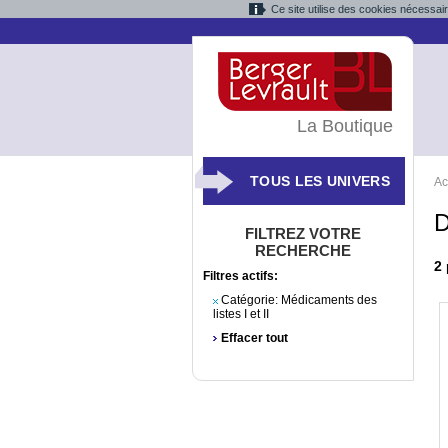
Ce site utilise des cookies nécessai
La Boutique
TOUS LES UNIVERS
Ac
D
FILTREZ VOTRE
RECHERCHE
2
Filtres actifs:
Catégorie:
Médicaments des
listes I et II
Effacer tout