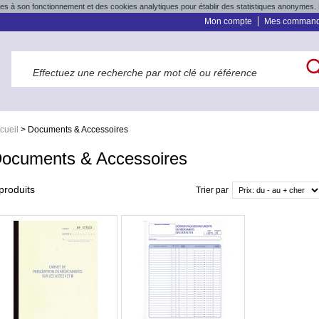
res à son fonctionnement et des cookies analytiques pour établir des statistiques anonymes. 
Mon compte
Mes comman
cueil
>
Documents & Accessoires
ocuments & Accessoires
produits
Trier par