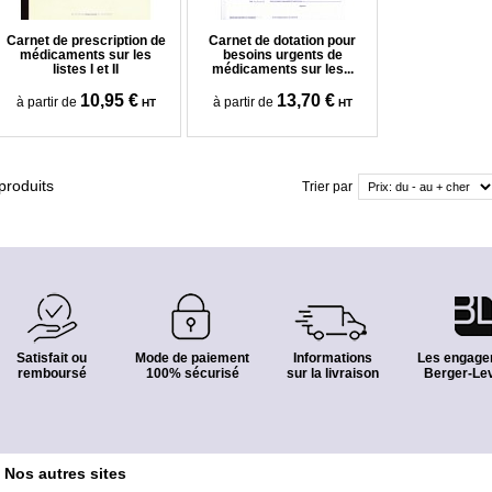
Carnet de prescription de
Carnet de dotation pour
médicaments sur les
besoins urgents de
listes I et II
médicaments sur les...
10,95 €
13,70 €
à partir de
à partir de
HT
HT
produits
Trier par
Satisfait ou
Mode de paiement
Informations
Les engage
remboursé
100% sécurisé
sur la livraison
Berger-Lev
Nos autres sites