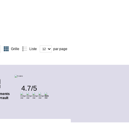
Grille
Liste
par page
4.7
/
5
ments
rault