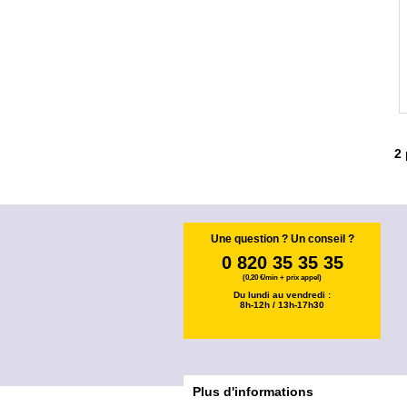
2
Une question ? Un conseil ?
0 820 35 35 35
(0,20 €/min + prix appel)
Du lundi au vendredi :
8h-12h / 13h-17h30
Plus d'informations