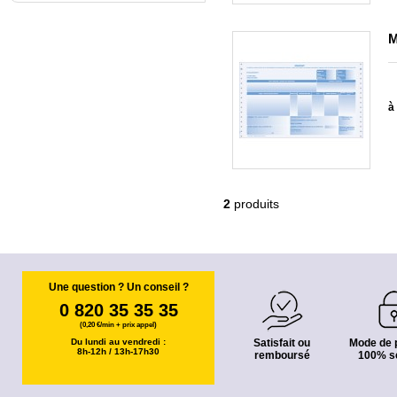
M
à 
2
produits
Une question ? Un conseil ?
0 820 35 35 35
(0,20 €/min + prix appel)
Du lundi au vendredi :
Satisfait ou
Mode de 
8h-12h / 13h-17h30
remboursé
100% s