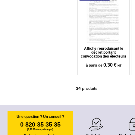
Affiche reproduisant le
décret portant
convocation des électeurs
0,30 €
à partir de
HT
34
produits
Une question ? Un conseil ?
0 820 35 35 35
(0,20 €/min + prix appel)