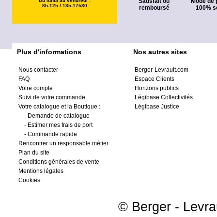
Du lundi au vendredi :
Satisfait ou
Mode de 
8h-12h / 13h-17h30
remboursé
100% s
Plus d'informations
Nos autres sites
Nous contacter
Berger-Levrault.com
FAQ
Espace Clients
Votre compte
Horizons publics
Suivi de votre commande
Légibase Collectivités
Votre catalogue et la Boutique :
Légibase Justice
-
Demande de catalogue
-
Estimer mes frais de port
-
Commande rapide
Rencontrer un responsable métier
Plan du site
Conditions générales de vente
Mentions légales
Cookies
© Berger - Levrau