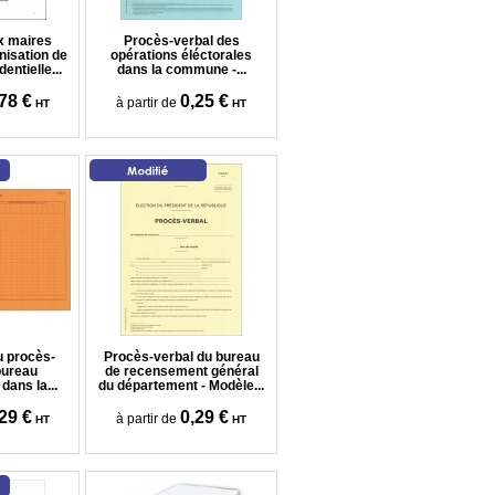
ux maires
Procès-verbal des
anisation de
opérations éléctorales
dentielle...
dans la commune -...
78 €
0,25 €
à partir de
HT
HT
u procès-
Procès-verbal du bureau
bureau
de recensement général
dans la...
du département - Modèle...
29 €
0,29 €
à partir de
HT
HT