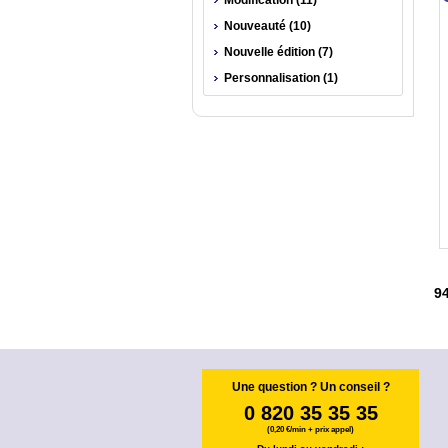
Modification (11)
Nouveauté (10)
Nouvelle édition (7)
Personnalisation (1)
9
Une question ? Un conseil ?
0 820 35 35 35
(0,20 €/min + prix appel)