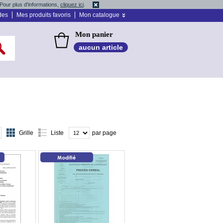
Pour plus d'informations,
cliquez ici
.
des
Mes produits favoris
Mon catalogue
Mon panier
aucun article
Grille
Liste
par page