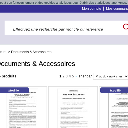
res à son fonctionnement et des cookies analytiques pour établir des statistiques anonymes. 
Mon compte
Mes comman
cueil
>
Documents & Accessoires
ocuments & Accessoires
4
produits
1
2
3
4
5
Trier par