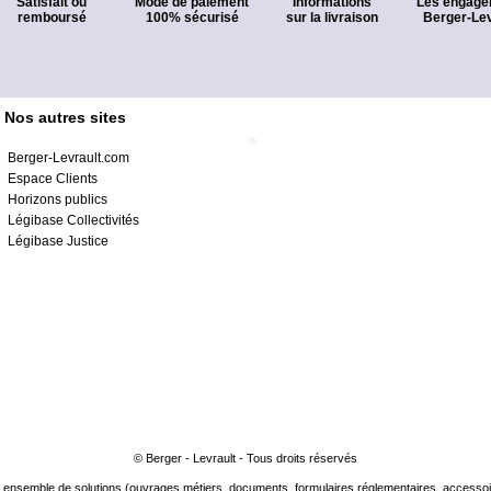
Satisfait ou
Mode de paiement
Informations
Les engage
remboursé
100% sécurisé
sur la livraison
Berger-Lev
Nos autres sites
Berger-Levrault.com
Espace Clients
Horizons publics
Légibase Collectivités
Légibase Justice
© Berger - Levrault - Tous droits réservés
ensemble de solutions (ouvrages métiers, documents, formulaires réglementaires, accessoire