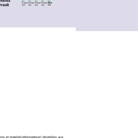
ments
rault
s et matériel informatique) destinées aux