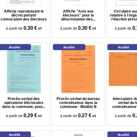
Affiche reproduisant le
Affiche "Avis aux
Circulaire a
décret portant
électeurs" pour la
relative à l'org
convocation des électeurs
détermination des...
l'élection prési
0,30 €
0,30 €
0,
à partir de
à partir de
à partir de
HT
HT
Procès-verbal des
Procès-verbal du bureau
Intercalaire d
opérations éléctorales
centralisateur dans la
verbal du 
dans la commune, pour...
commune - Modèle B
centralisateur 
0,29 €
0,27 €
0,
à partir de
à partir de
à partir de
HT
HT