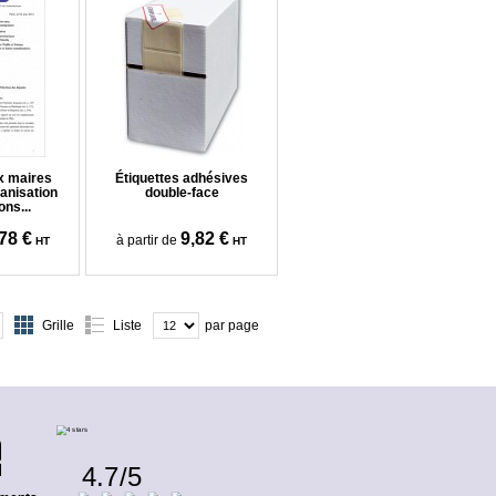
ux maires
Étiquettes adhésives
ganisation
double-face
ons...
78 €
9,82 €
à partir de
HT
HT
Grille
Liste
par page
4.7
/
5