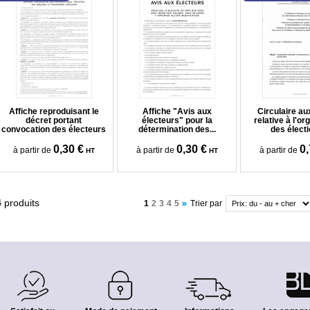
Affiche reproduisant le
Affiche "Avis aux
Circulaire a
décret portant
électeurs" pour la
relative à l'or
convocation des électeurs
détermination des...
des électi
0,30 €
0,30 €
0,
à partir de
à partir de
à partir de
HT
HT
4
produits
1
2
3
4
5
Trier par