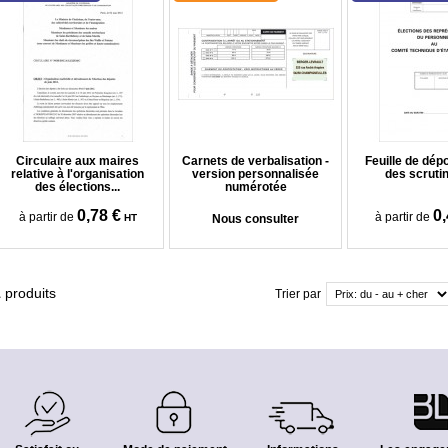
Circulaire aux maires
Carnets de verbalisation -
Feuille de dép
relative à l'organisation
version personnalisée
des scruti
des élections...
numérotée
0,78 €
0,
à partir de
à partir de
HT
Nous consulter
1
produits
Trier par