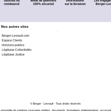
Satisfait ou
Mode de paiement
Informations
Les engage
remboursé
100% sécurisé
sur la livraison
Berger-Lev
Nos autres sites
Berger-Levrault.com
Espace Clients
Horizons publics
Légibase Collectivités
Légibase Justice
© Berger - Levrault - Tous droits réservés
ensemble de solutions (ouvrages métiers, documents, formulaires réglementaires, accessoire