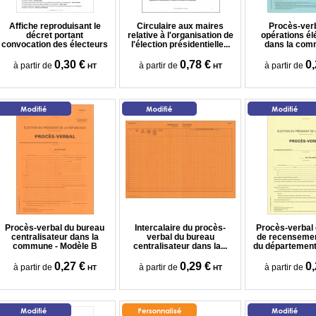
Affiche reproduisant le
Circulaire aux maires
Procès-ver
décret portant
relative à l'organisation de
opérations él
convocation des électeurs
l'élection présidentielle...
dans la comm
0,30 €
0,78 €
0,
à partir de
à partir de
à partir de
HT
HT
Procès-verbal du bureau
Intercalaire du procès-
Procès-verbal
centralisateur dans la
verbal du bureau
de recensemen
commune - Modèle B
centralisateur dans la...
du département 
0,27 €
0,29 €
0,
à partir de
à partir de
à partir de
HT
HT