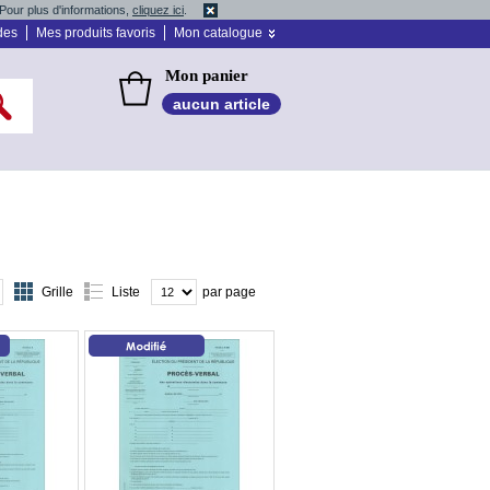
Pour plus d'informations,
cliquez ici
.
des
Mes produits favoris
Mon catalogue
Mon panier
aucun article
Grille
Liste
par page