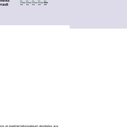
ments
rault
s et matériel informatique) destinées aux