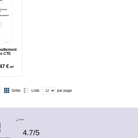
ouillement
ns CTE
47 €
HT
Grille
Liste
par page
4.7
/
5