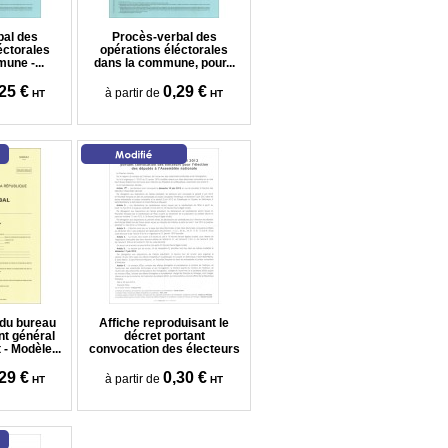
bal des
Procès-verbal des
éctorales
opérations éléctorales
une -...
dans la commune, pour...
25 €
0,29 €
à partir de
HT
HT
 du bureau
Affiche reproduisant le
t général
décret portant
- Modèle...
convocation des électeurs
29 €
0,30 €
à partir de
HT
HT