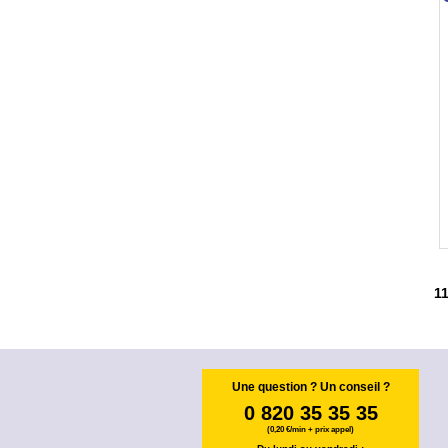
1
Une question ? Un conseil ?
0 820 35 35 35
(0,20 €/min + prix appel)