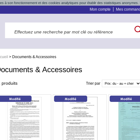
res à son fonctionnement et des cookies analytiques pour établir des statistiques anonymes. 
Mon compte
Mes comman
cueil
>
Documents & Accessoires
ocuments & Accessoires
1
produits
Trier par