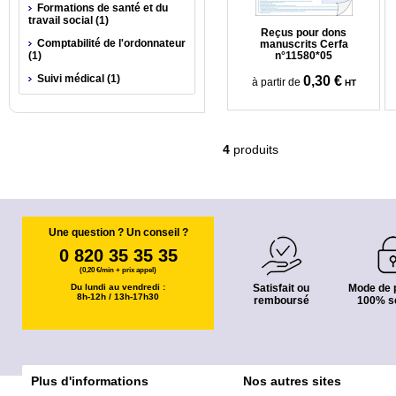
Formations de santé et du
travail social (1)
Reçus pour dons
Comptabilité de l'ordonnateur
manuscrits Cerfa
(1)
n°11580*05
Suivi médical (1)
0,30 €
à partir de
HT
4
produits
Une question ? Un conseil ?
0 820 35 35 35
(0,20 €/min + prix appel)
Du lundi au vendredi :
Satisfait ou
Mode de 
8h-12h / 13h-17h30
remboursé
100% s
Plus d'informations
Nos autres sites