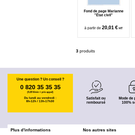
Fond de page Marianne
"État civil"
20,01 €
à partir de
HT
3
produits
Une question ? Un conseil ?
0 820 35 35 35
(0,20 €/min + prix appel)
Du lundi au vendredi :
Satisfait ou
Mode de 
8h-12h / 13h-17h30
remboursé
100% s
Plus d'informations
Nos autres sites