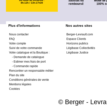
Du lundi au vendredi :
Satisfait ou
Mode de 
8h-12h / 13h-17h30
remboursé
100% s
Plus d'informations
Nos autres sites
Nous contacter
Berger-Levrault.com
FAQ
Espace Clients
Votre compte
Horizons publics
Suivi de votre commande
Légibase Collectivités
Votre catalogue et la Boutique :
Légibase Justice
-
Demande de catalogue
-
Estimer mes frais de port
-
Commande rapide
Rencontrer un responsable métier
Plan du site
Conditions générales de vente
Mentions légales
Cookies
© Berger - Levrau