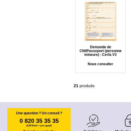
Demande de
CNI/Passeport (personne
mineure) - Cerfa V3
Nous consulter
21
produits
Une question ? Un conseil ?
0 820 35 35 35
(0,20 €/min + prix appel)