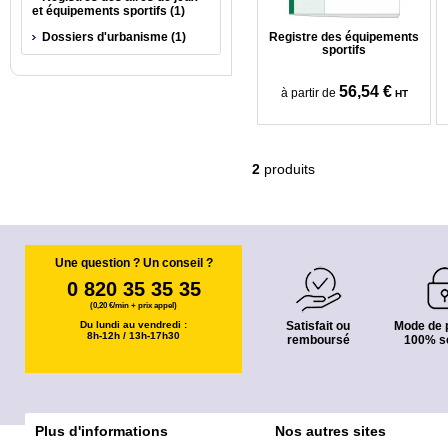
et équipements sportifs (1)
Dossiers d'urbanisme (1)
Registre des équipements
sportifs
56,54 €
à partir de
HT
2
produits
Une question ? Un conseil ?
0 820 35 35 35
(0,20 €/min + prix appel)
Du lundi au vendredi :
Satisfait ou
Mode de 
8h-12h / 13h-17h30
remboursé
100% s
Plus d'informations
Nos autres sites