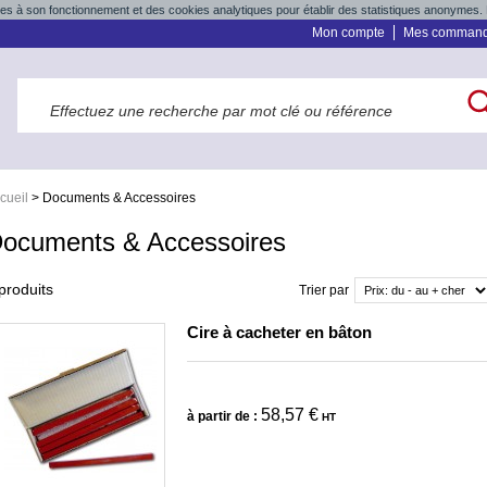
res à son fonctionnement et des cookies analytiques pour établir des statistiques anonymes. 
Mon compte
Mes comman
cueil
>
Documents & Accessoires
ocuments & Accessoires
produits
Trier par
Cire à cacheter en bâton
58,57 €
à partir de :
HT