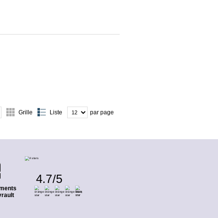
Grille
Liste
par page
4.7
/
5
ments
rault