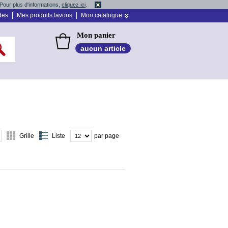
Pour plus d'informations,
cliquez ici
.
des
Mes produits favoris
Mon catalogue
Mon panier
aucun article
Grille
Liste
par page