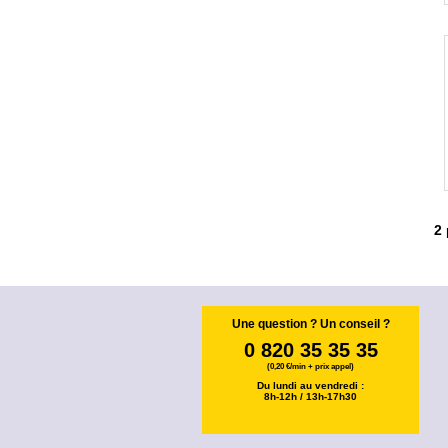
2
Une question ? Un conseil ?
0 820 35 35 35
(0,20 €/min + prix appel)
Du lundi au vendredi :
8h-12h / 13h-17h30