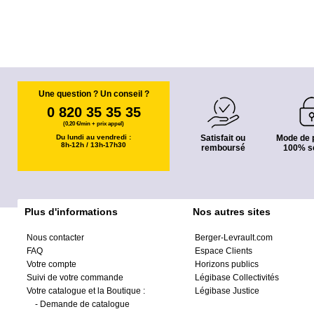
Une question ? Un conseil ?
0 820 35 35 35
(0,20 €/min + prix appel)
Du lundi au vendredi :
Satisfait ou
Mode de 
8h-12h / 13h-17h30
remboursé
100% s
Plus d'informations
Nos autres sites
Nous contacter
Berger-Levrault.com
FAQ
Espace Clients
Votre compte
Horizons publics
Suivi de votre commande
Légibase Collectivités
Votre catalogue et la Boutique :
Légibase Justice
-
Demande de catalogue