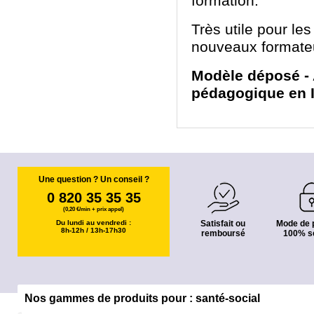
formation.
Très utile pour le
nouveaux formate
Modèle déposé - 
pédagogique en I
Une question ? Un conseil ?
0 820 35 35 35
(0,20 €/min + prix appel)
Du lundi au vendredi :
Satisfait ou
Mode de 
8h-12h / 13h-17h30
remboursé
100% s
Nos gammes de produits pour : santé-social