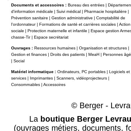
Documents et accessoires :
Bureau des entrées
|
Départemen
d'information médicale
|
Suivi médical
|
Pharmacie hospitalière
|
Prévention sanitaire
|
Gestion administrative
|
Comptabilité de
l'ordonnateur
|
Formations de santé et carrières sociales
|
Action
sociale
|
Protection maternelle et infantile
|
Espace gestion Arme
chasse-Tir
|
Espace secrétariat
Ouvrages :
Ressources humaines
|
Organisation et structures
|
Gestion et finances
|
Droits des patients
|
MeaH
|
Personnes âg
|
Social
Matériel informatique :
Ordinateurs, PC portables
|
Logiciels et
services
|
Imprimantes
|
Scanners, vidéoprojecteurs
|
Consommables
|
Accessoires
© Berger - Levrau
La
boutique Berger Levrau
(ouvrages métiers, documents, fo