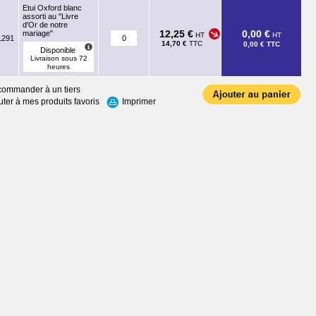
Etui Oxford blanc
assorti au "Livre
d'Or de notre
12,25 €
0,00 €
mariage"
HT
HT
L291
14,70 €
TTC
0,00 €
TTC
Disponible
Livraison sous 72
heures
ommander à un tiers
uter à mes produits favoris
Imprimer