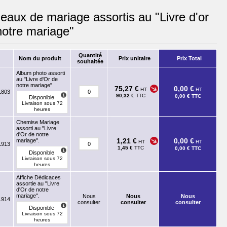
eaux de mariage assortis au "Livre d'or
notre mariage"
Quantité
Nom du produit
Prix unitaire
Prix Total
souhaitée
Album photo assorti
au "Livre d'Or de
notre mariage"
75,27 €
0,00 €
HT
HT
L803
90,32 €
TTC
0,00 €
TTC
Disponible
Livraison sous 72
heures
Chemise Mariage
assorti au "Livre
d'Or de notre
1,21 €
0,00 €
mariage".
HT
HT
L913
1,45 €
TTC
0,00 €
TTC
Disponible
Livraison sous 72
heures
Affiche Dédicaces
assortie au "Livre
d'Or de notre
mariage".
Nous
Nous
Nous
L914
consulter
consulter
consulter
Disponible
Livraison sous 72
heures