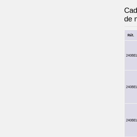
Cad
de 
Réf.
240BE
240BE
240BE