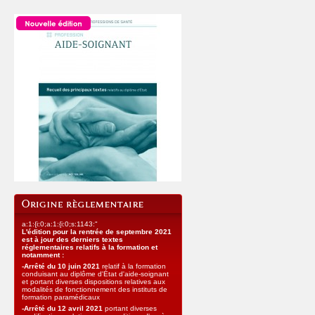
a:1:{i:0;a:1:{i:0;s:1143:"
L'édition pour la rentrée de septembre 2021
est à jour des derniers textes
réglementaires relatifs à la formation et
notamment :
-Arrêté du 10 juin 2021
relatif à la formation
conduisant au diplôme d'État d'aide-soignant
et portant diverses dispositions relatives aux
modalités de fonctionnement des instituts de
formation paramédicaux
-Arrêté du 12 avril 2021
portant diverses