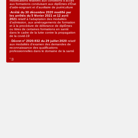
modifications relatives aux conditions d'accès
aux formations conduisant aux diplômes d'État
d'aide-soignant et d'auxiliaire de puériculture
-
Arrêté du 30 décembre 2020 modifié par
les arrêtés du 5 février 2021 et 12 avril
2021
relatif à l'adaptation des modalités
d'admission, aux aménagements de formation
et à la procédure de délivrance de diplômes
ou titres de certaines formations en santé
dans le cadre de la lutte contre la propagation
de la covid-19
-
Décret n° 2020-932 du 29 juillet 2020
relatif
aux modalités d'examen des demandes de
reconnaissance des qualifications
professionnelles dans le domaine de la santé
";}}