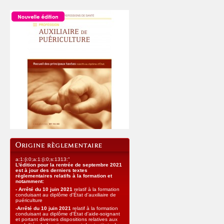
a:1:{i:0;a:1:{i:0;s:1313:"
L'édition pour la rentrée de septembre 2021
est à jour des derniers textes
réglementaires relatifs à la formation et
notamment:
-
Arrêté du 10 juin 2021
relatif à la formation
conduisant au diplôme d'État d'auxiliaire de
puériculture
-Arrêté du 10 juin 2021
relatif à la formation
conduisant au diplôme d'État d'aide-soignant
et portant diverses dispositions relatives aux