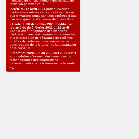
modalités de fonctionnement des instituts de
formation paramédicaux
-Arrêté du 12 avril 2021
portant diverses
modifications relatives aux conditions d'accès
aux formations conduisant aux diplômes d'État
d'aide-soignant et d'auxiliaire de puériculture
-
Arrêté du 30 décembre 2020 modifié par
les arrêtés du 5 février 2021 et 12 avril
2021
relatif à l'adaptation des modalités
d'admission, aux aménagements de formation
et à la procédure de délivrance de diplômes
ou titres de certaines formations en santé
dans le cadre de la lutte contre la propagation
de la covid-19
-
Décret n° 2020-932 du 29 juillet 2020
relatif
aux modalités d'examen des demandes de
reconnaissance des qualifications
professionnelles dans le domaine de la santé
";}}