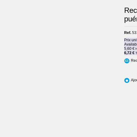
Recu
puér
Ref.
53
Prix uni
Availabi
5,60 €
6,72 €
Rec
Ajo