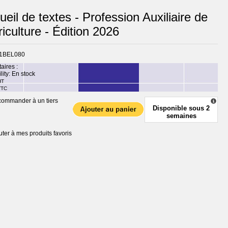
eil de textes - Profession Auxiliaire de
iculture - Édition 2026
1BEL080
taires :
lity:
En stock
HT
TTC
ommander à un tiers
Disponible sous 2
semaines
uter à mes produits favoris