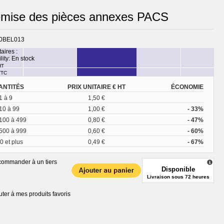
mise des pièces annexes PACS
0BEL013
taires :
lity:
En stock
HT
TTC
ANTITÉS
PRIX UNITAIRE € HT
ÉCONOMIE
1 à 9
1,50 €
10 à 99
1,00 €
- 33%
100 à 499
0,80 €
- 47%
500 à 999
0,60 €
- 60%
0 et plus
0,49 €
- 67%
ommander à un tiers
Disponible
Livraison sous 72 heures
uter à mes produits favoris