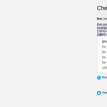
Che
Ref.
24
Prix uni
Availabi
1,50 €
1,80 €
QU
De 
De 
De 
De 
100
Rec
Ajo