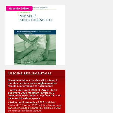
Nouvelle édition à paraître d'ici mi-mai à
jour des derniers textes réglementaires
relatifs à la formation et notamment :
- Arrêté du 7 avril 2026 et Arrêté
du 11
décembre 2025
modifiant l'arrêté du 2
septembre 2015 relatif au diplôme d'Etat de
masseur-kinésithérapeute
-
Arrêté du 11 décembre 2025
modifiant
l'arrêté du 17 janvier 2020 relatif à l'admission
dans les instituts préparant au diplôme d'Etat
de masseur-kinésithérapeute