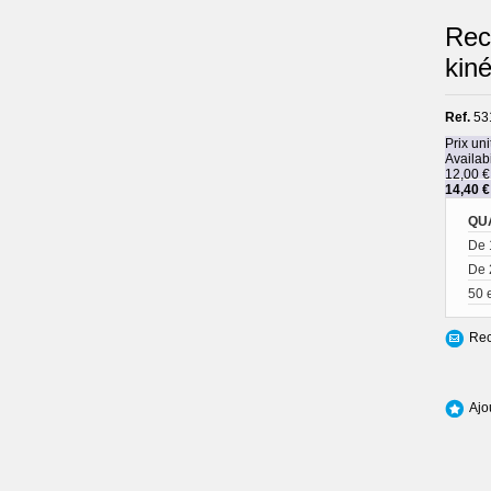
Rec
kin
Ref.
53
Prix uni
Availabi
12,00 €
14,40 €
QU
De 
De 
50 
Rec
Ajo