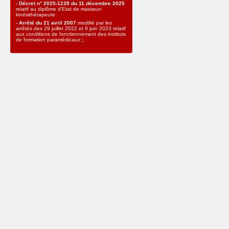
-
Décret n° 2025-1239 du 11 décembre 2025
relatif au diplôme d'Etat de masseur-
kinésithérapeute
- Arrêté du 21 avril 2007
modifié par les
arrêtés des 29 juillet 2022 et 9 juin 2023 relatif
aux conditions de fonctionnement des instituts
de formation paramédicaux
;