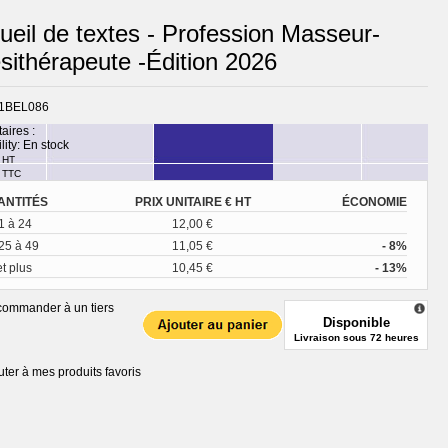
ueil de textes - Profession Masseur-
ésithérapeute -Édition 2026
1BEL086
taires :
lity:
En stock
HT
TTC
ANTITÉS
PRIX UNITAIRE € HT
ÉCONOMIE
1 à 24
12,00 €
25 à 49
11,05 €
- 8%
et plus
10,45 €
- 13%
ommander à un tiers
Disponible
Livraison sous 72 heures
uter à mes produits favoris