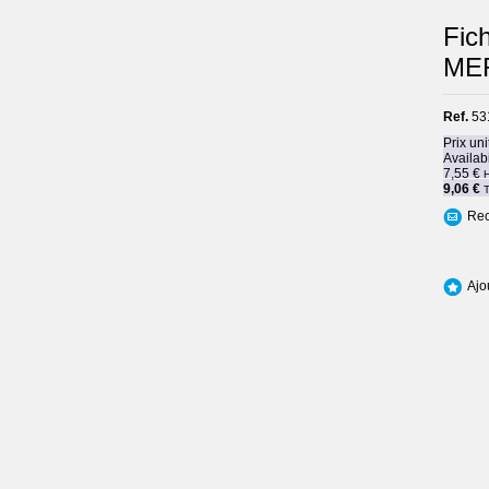
Fic
MER
Ref.
53
Prix uni
Availabi
7,55 €
9,06 €
Rec
Ajo