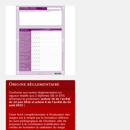
Conforme aux textes réglementaires en
vigueur relatifs aux 2 diplômes DE et DTS
réformant la profession (
article 16 de l’arrêté
de 14 juin 2012 et a
rticle 6 de l’arrêté du 24
août 2012
)
Cette fiche complémentaire à l’évaluation des
stages est à remplir par le formateur référent
du suivi pédagogique de l’étudiant, afin de
proposer à la commission d’attribution des
crédits de formation la validation du stage.