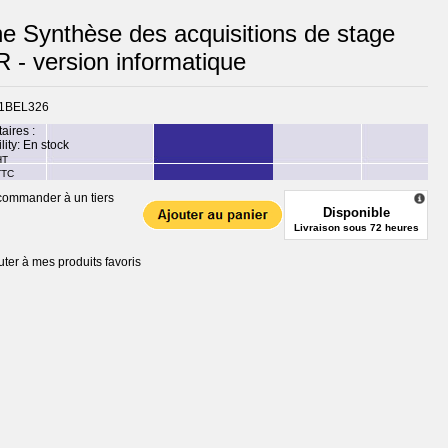
he Synthèse des acquisitions de stage
 - version informatique
1BEL326
taires :
lity:
En stock
HT
TTC
ommander à un tiers
Disponible
Livraison sous 72 heures
uter à mes produits favoris