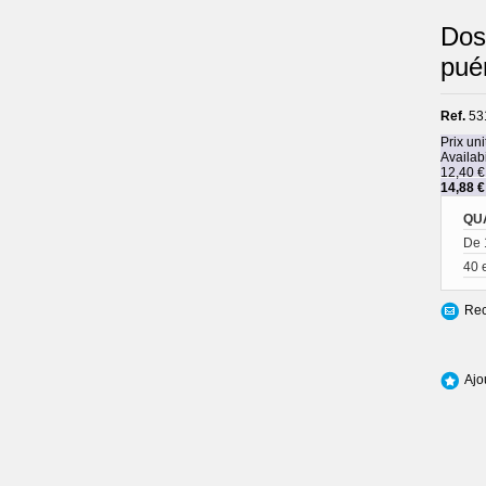
Dos
puér
Ref.
53
Prix uni
Availabi
12,40 €
14,88 €
QU
De 
40 
Rec
Ajo