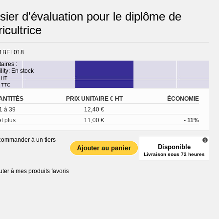
sier d'évaluation pour le diplôme de
icultrice
1BEL018
taires :
lity:
En stock
HT
TTC
ANTITÉS
PRIX UNITAIRE € HT
ÉCONOMIE
1 à 39
12,40 €
et plus
11,00 €
- 11%
ommander à un tiers
Disponible
Livraison sous 72 heures
uter à mes produits favoris