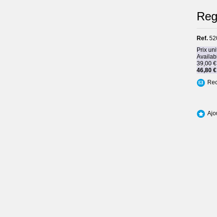
Regi
Ref.
52
Prix uni
Availabi
39,00 €
46,80 €
Rec
Ajo