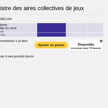
stre des aires collectives de jeux
0BEL394
taires :
lity:
En stock
HT
TTC
ommander à un tiers
Disponible
Livraison sous 72 heures
uter à mes produits favoris