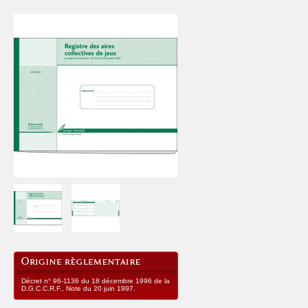
Décret n° 96-1136 du 18 décembre 1996 de la
D.G.C.C.R.F., Note du 20 juin 1997.