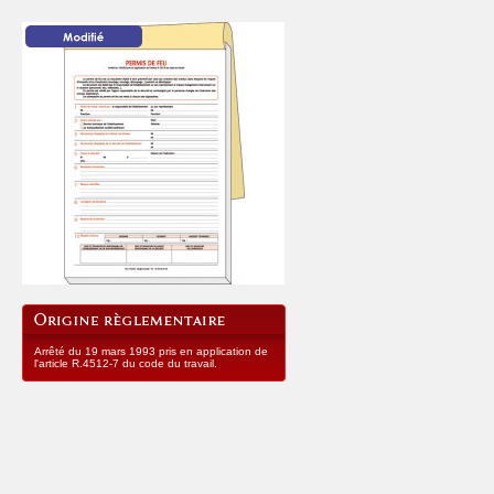
Arrêté du 19 mars 1993 pris en application de
l'article R.4512-7 du code du travail.