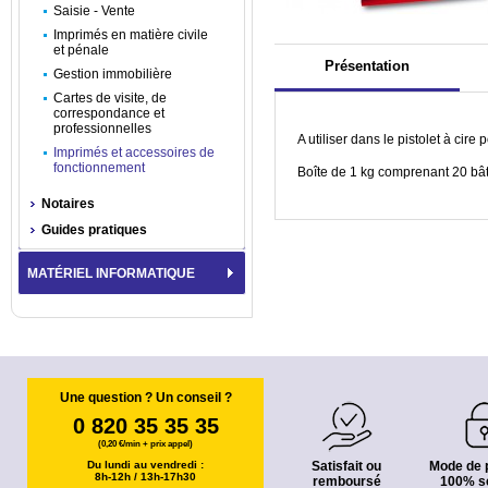
Saisie - Vente
Imprimés en matière civile
et pénale
Présentation
Gestion immobilière
Cartes de visite, de
correspondance et
professionnelles
A utiliser dans le pistolet à cire 
Imprimés et accessoires de
fonctionnement
Boîte de 1 kg comprenant 20 b
Notaires
Guides pratiques
MATÉRIEL INFORMATIQUE
Une question ? Un conseil ?
0 820 35 35 35
(0,20 €/min + prix appel)
Du lundi au vendredi :
Satisfait ou
Mode de 
8h-12h / 13h-17h30
remboursé
100% s