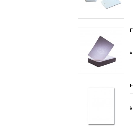
F
à 
F
à 