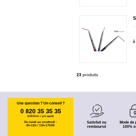
S
à 
23
produits
Une question ? Un conseil ?
0 820 35 35 35
(0,20 €/min + prix appel)
Du lundi au vendredi :
Satisfait ou
Mode de 
8h-12h / 13h-17h30
remboursé
100% s