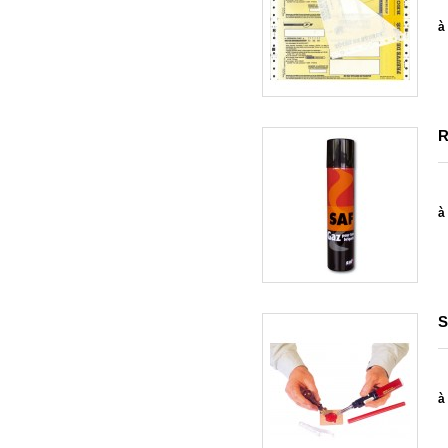
à 
R
à 
S
à 