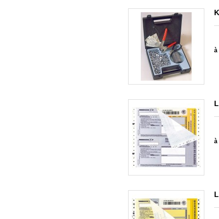
K
à 
L
à 
L