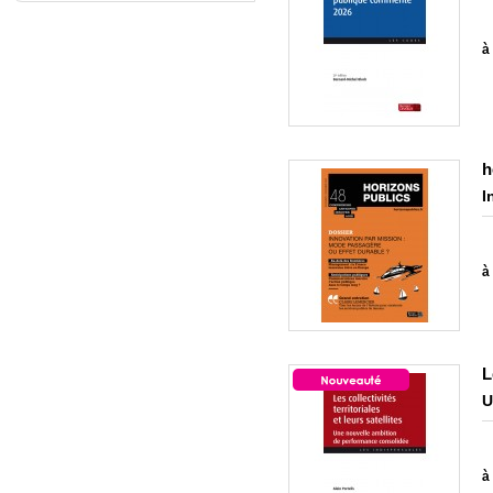
à 
h
I
à 
L
U
à 