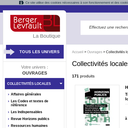
Ce site utilise des cookies nécessaires à son fonctionnement et des cooki
La Boutique
TOUS LES UNIVERS
Accueil
>
Ouvrages
>
Collectivités 
Collectivités local
Votre univers :
OUVRAGES
171
produits
COLLECTIVITÉS LOCALES
H
T
Affaires générales
l
Les Codes et textes de
référence
Les Indispensables
à 
Revue Horizons publics
Ressources humaines