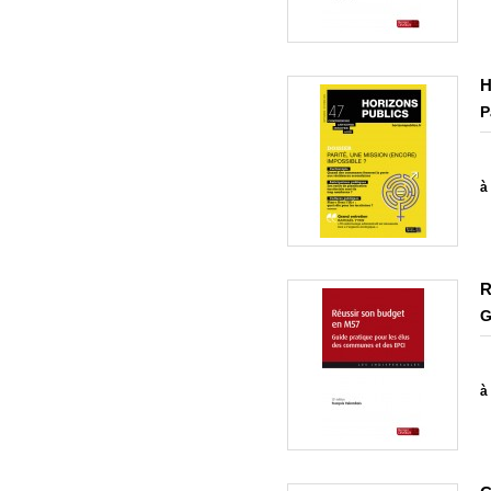
H
P
à 
R
G
à 