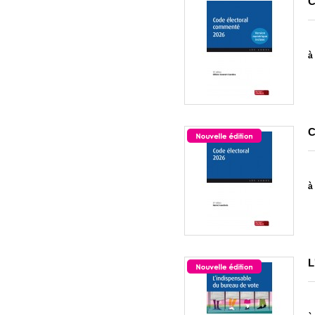
C
à 
C
à 
L