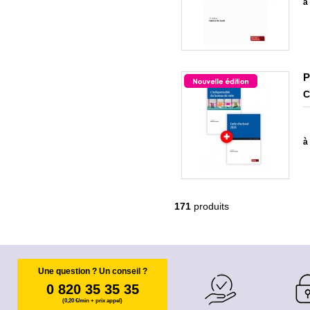
à 
P
C
à 
171
produits
Une question ? Un conseil ?
0 820 35 35 35
(0,20 €/min + prix appel)