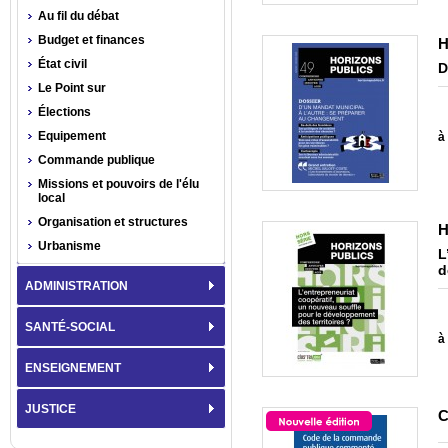
Au fil du débat
Budget et finances
H
État civil
D
Le Point sur
Élections
Equipement
à 
Commande publique
Missions et pouvoirs de l'élu
local
Organisation et structures
H
Urbanisme
L
d
ADMINISTRATION
SANTÉ-SOCIAL
à 
ENSEIGNEMENT
JUSTICE
C