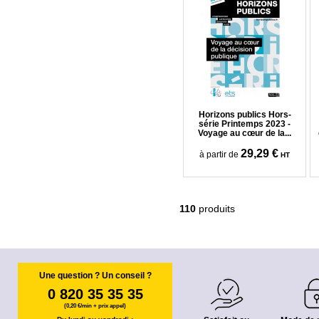
Horizons publics Hors-
série Printemps 2023 -
Voyage au cœur de la...
29,29 €
à partir de
HT
110
produits
Une question ? Un conseil ?
0 820 35 35 35
(0,20 €/min + prix appel)