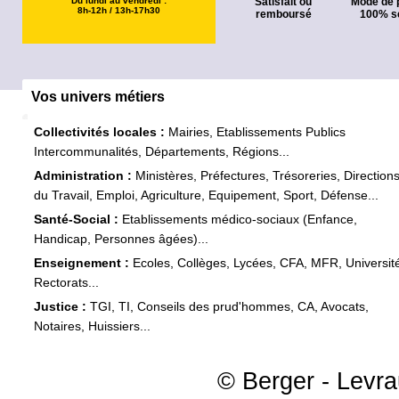
Du lundi au vendredi :
Satisfait ou
Mode de 
8h-12h / 13h-17h30
remboursé
100% s
Vos univers métiers
Collectivités locales :
Mairies, Etablissements Publics
Intercommunalités, Départements, Régions...
Administration :
Ministères, Préfectures, Trésoreries, Direction
du Travail, Emploi, Agriculture, Equipement, Sport, Défense...
Santé-Social :
Etablissements médico-sociaux (Enfance,
Handicap, Personnes âgées)...
Enseignement :
Ecoles, Collèges, Lycées, CFA, MFR, Universit
Rectorats...
Justice :
TGI, TI, Conseils des prud'hommes, CA, Avocats,
Notaires, Huissiers...
© Berger - Levrau