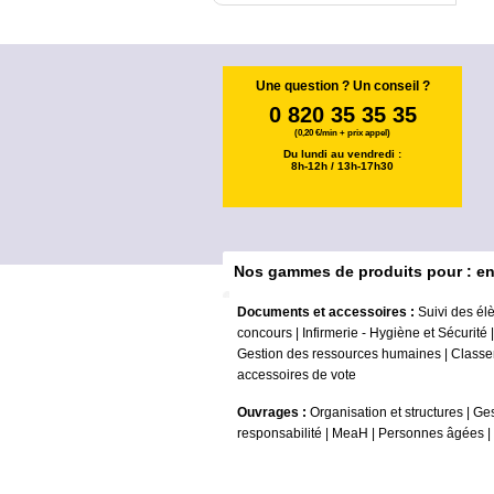
Une question ? Un conseil ?
0 820 35 35 35
(0,20 €/min + prix appel)
Du lundi au vendredi :
8h-12h / 13h-17h30
Nos gammes de produits pour : e
Documents et accessoires :
Suivi des él
concours
|
Infirmerie - Hygiène et Sécurité
Gestion des ressources humaines
|
Classe
accessoires de vote
Ouvrages :
Organisation et structures
|
Ges
responsabilité
|
MeaH
|
Personnes âgées
|