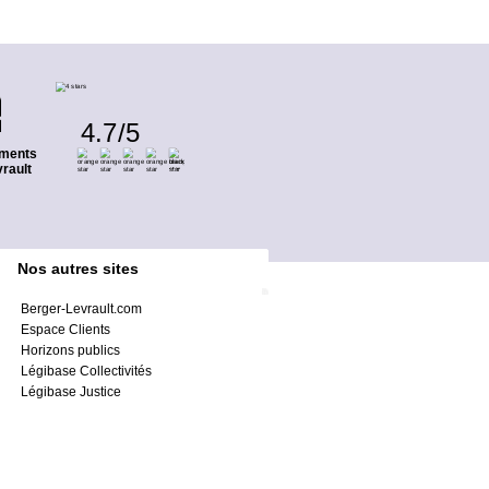
4.7
/
5
ments
rault
Nos autres sites
Berger-Levrault.com
Espace Clients
Horizons publics
Légibase Collectivités
Légibase Justice