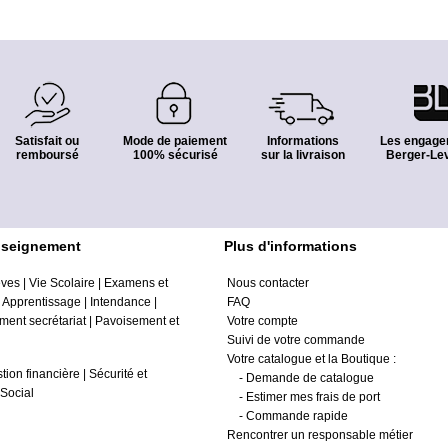
Satisfait ou
Mode de paiement
Informations
Les engage
remboursé
100% sécurisé
sur la livraison
Berger-Lev
nseignement
Plus d'informations
èves
|
Vie Scolaire
|
Examens et
Nous contacter
|
Apprentissage
|
Intendance
|
FAQ
ment secrétariat
|
Pavoisement et
Votre compte
Suivi de votre commande
Votre catalogue et la Boutique :
tion financière
|
Sécurité et
-
Demande de catalogue
Social
-
Estimer mes frais de port
-
Commande rapide
Rencontrer un responsable métier