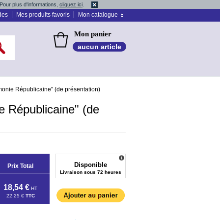
Pour plus d'informations,
cliquez ici
.
des
Mes produits favoris
Mon catalogue
Mon panier
aucun article
nie Républicaine" (de présentation)
 Républicaine" (de
Disponible
Prix Total
Livraison sous 72 heures
18,54 €
HT
22,25 €
TTC