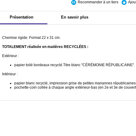
Recommander à un tiers
Ajou
Présentation
En savoir plus
Chemise rigide. Format 22 x 31 cm.
TOTALEMENT réalisée en matières RECYCLÉES :
Extérieur :
papier toilé bordeaux recyclé.Titre blanc "CÉRÉMONIE RÉPUBLICAINE".
Intérieur :
papier blanc recyclé, impression grise de petites mariannes républicaines 
pochette-coin collée à chaque angle extérieur-bas (en 2
e
et 3
e
de couvert