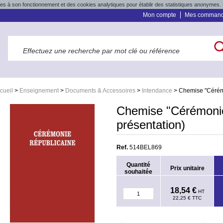
res à son fonctionnement et des cookies analytiques pour établir des statistiques anonymes. 
Mon compte
Mes comman
cueil
>
Enseignement
>
Documents & Accessoires
>
Intendance
>
Chemise "Cérémo
Chemise "Cérémonie
présentation)
Ref.
514BEL869
Quantité
Prix unitaire
souhaitée
18,54 €
HT
22,25 €
TTC