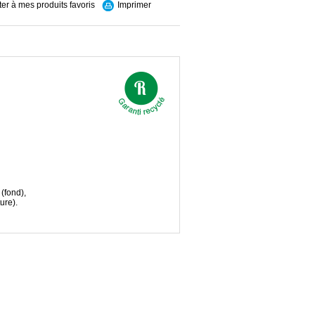
ter à mes produits favoris
Imprimer
(fond),
ure).