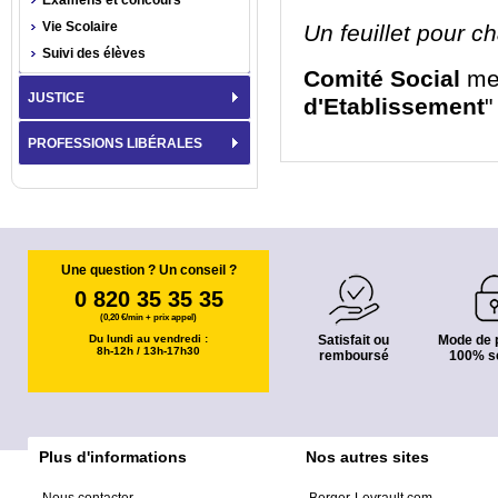
Examens et concours
Vie Scolaire
Un feuillet pour c
Suivi des élèves
Comité Social
men
JUSTICE
d'Etablissement
"
PROFESSIONS LIBÉRALES
Une question ? Un conseil ?
0 820 35 35 35
(0,20 €/min + prix appel)
Du lundi au vendredi :
Satisfait ou
Mode de 
8h-12h / 13h-17h30
remboursé
100% s
Plus d'informations
Nos autres sites