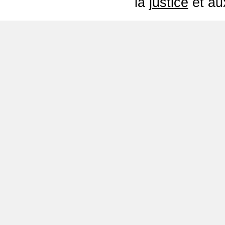
la
justice
et a