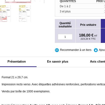
QUANTITÉS
PRIX 
De 1 à 2
3 et plus
Quantité
Prix unitaire
souhaitée
186,00 €
HT
223,20 €
TTC
Recommander à un tiers
Ajou
Présentation
En savoir plus
Avis clien
Format 21 x 29,7 cm.
Impression recto verso. Avec étiquettes adhésives renforcées, perforations vertica
Vendu par boîte de 1000 exemplaires.