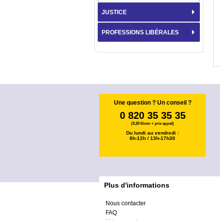
JUSTICE
PROFESSIONS LIBÉRALES
Une question ? Un conseil ?
0 820 35 35 35
(0,20 €/min + prix appel)
Du lundi au vendredi :
8h-12h / 13h-17h30
Plus d'informations
Nous contacter
FAQ