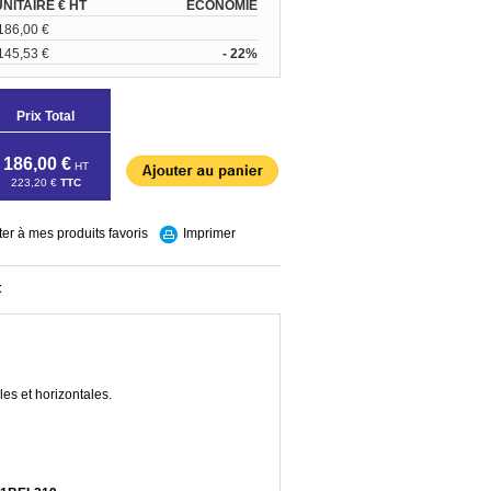
UNITAIRE € HT
ÉCONOMIE
186,00 €
145,53 €
- 22%
Prix Total
186,00 €
HT
223,20 €
TTC
ter à mes produits favoris
Imprimer
t
les et horizontales.