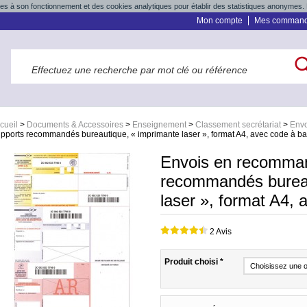
res à son fonctionnement et des cookies analytiques pour établir des statistiques anonymes. 
Mon compte
Mes comman
cueil
>
Documents & Accessoires
>
Enseignement
>
Classement secrétariat
>
Env
pports recommandés bureautique, « imprimante laser », format A4, avec code à ba
Envois en recomman
recommandés bureau
laser », format A4, 
2 Avis
Produit choisi
*