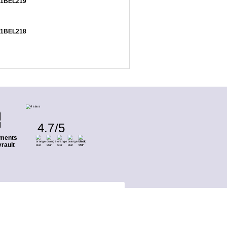
681BEL219
681BEL218
4.7
/
5
ments
rault