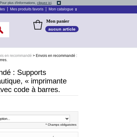
Pour plus d'informations,
cliquez ici
.
des
Mes produits favoris
Mon catalogue
Mon panier
aucun article
ois en recommandé
>
Envois en recommandé :
rres.
dé : Supports
tique, « imprimante
avec code à barres.
* Champs obligatoires