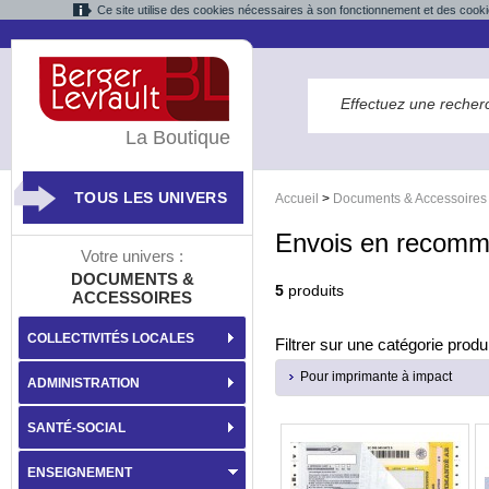
Ce site utilise des cookies nécessaires à son fonctionnement et des cooki
La Boutique
TOUS LES UNIVERS
Accueil
>
Documents & Accessoires
Envois en recom
Votre univers :
DOCUMENTS &
5
produits
ACCESSOIRES
COLLECTIVITÉS LOCALES
Filtrer sur une catégorie produi
Pour imprimante à impact
ADMINISTRATION
SANTÉ-SOCIAL
ENSEIGNEMENT