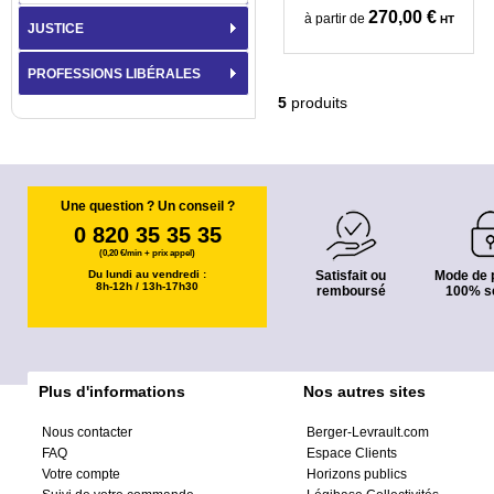
270,00 €
à partir de
HT
JUSTICE
PROFESSIONS LIBÉRALES
5
produits
Une question ? Un conseil ?
0 820 35 35 35
(0,20 €/min + prix appel)
Du lundi au vendredi :
Satisfait ou
Mode de 
8h-12h / 13h-17h30
remboursé
100% s
Plus d'informations
Nos autres sites
Nous contacter
Berger-Levrault.com
FAQ
Espace Clients
Votre compte
Horizons publics