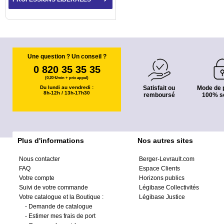
Une question ? Un conseil ?
0 820 35 35 35
(0,20 €/min + prix appel)
Du lundi au vendredi :
Satisfait ou
Mode de 
8h-12h / 13h-17h30
remboursé
100% s
Plus d'informations
Nos autres sites
Nous contacter
Berger-Levrault.com
FAQ
Espace Clients
Votre compte
Horizons publics
Suivi de votre commande
Légibase Collectivités
Votre catalogue et la Boutique :
Légibase Justice
-
Demande de catalogue
-
Estimer mes frais de port