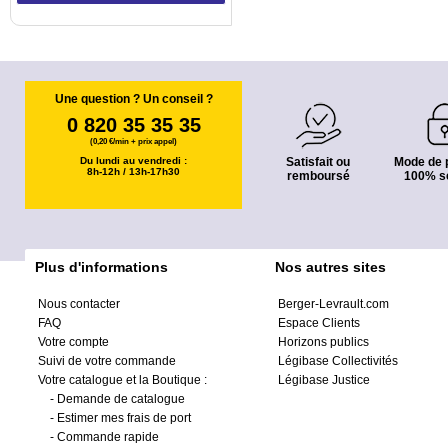
Une question ? Un conseil ?
0 820 35 35 35
(0,20 €/min + prix appel)
Du lundi au vendredi :
Satisfait ou
Mode de 
8h-12h / 13h-17h30
remboursé
100% s
Plus d'informations
Nos autres sites
Nous contacter
Berger-Levrault.com
FAQ
Espace Clients
Votre compte
Horizons publics
Suivi de votre commande
Légibase Collectivités
Votre catalogue et la Boutique :
Légibase Justice
-
Demande de catalogue
-
Estimer mes frais de port
-
Commande rapide